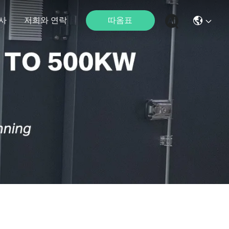
따옴표
사
저희와 연락