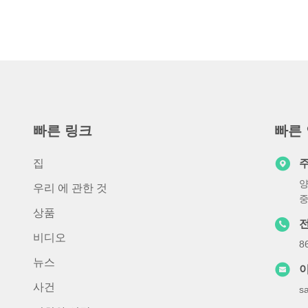
빠른 링크
빠른
집
양
우리 에 관한 것
상품
비디오
8
뉴스
사건
s