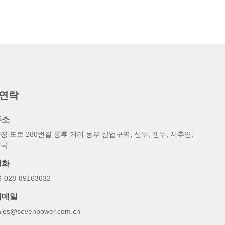
 연락
주소
징 도로 280번길 롱후 거리 동부 산업구역, 신두, 첸두, 시추안,
중국
전화
6-028-89163632
이메일
ales@sevenpower.com.cn