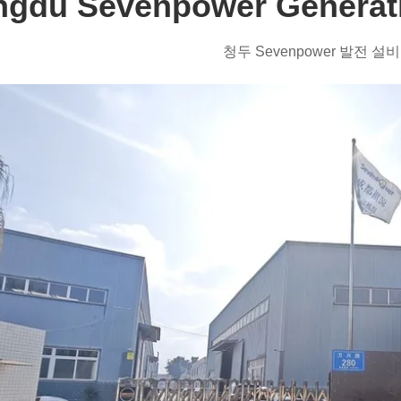
gdu Sevenpower Generati
청두 Sevenpower 발전 설