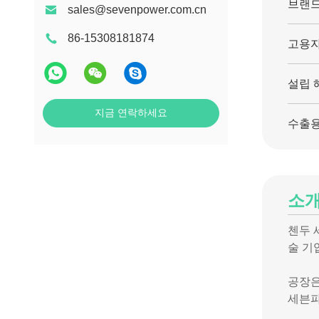
브랜드
sales@sevenpower.com.cn
86-15308181874
고용자
설립 
지금 연락하세요
수출용
소
첸두 세
술 기
공장은
세븐파