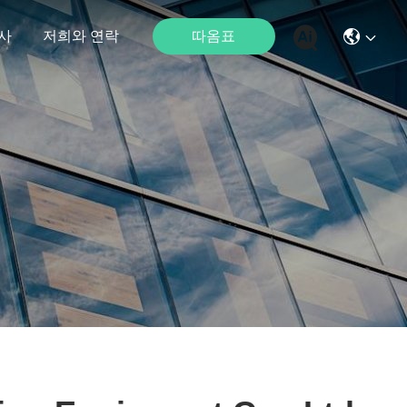
따옴표
사
저희와 연락