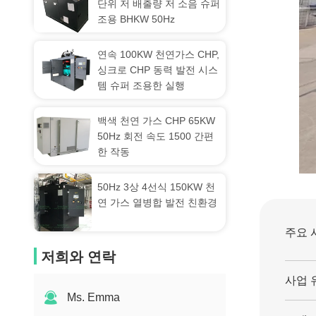
단위 저 배출량 저 소음 슈퍼
조용 BHKW 50Hz
연속 100KW 천연가스 CHP,
싱크로 CHP 동력 발전 시스
템 슈퍼 조용한 실행
백색 천연 가스 CHP 65KW
50Hz 회전 속도 1500 간편
한 작동
50Hz 3상 4선식 150KW 천
연 가스 열병합 발전 친환경
주요 
저희와 연락
사업 
Ms. Emma