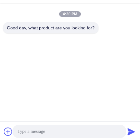
빠른 연락
4:20 PM
Good day, what product are you looking for?
주소
양징 도로 280번길 롱후 거리 동부 산업구역, 신두, 첸두, 시추
안, 중국
전화
86-028-89163632
이메일
sales@sevenpower.com.cn
개인정보 보호 정책
|
사이트맵
| 중국 좋은 품질 천연가스 CHP
공급자. 저작권 2020-2026 Chengdu Sevenpower Generating
Equipment Co., Ltd. 모두 모든 권리 보호