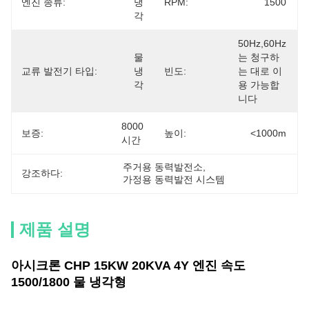
엔진 종류:
냉
RPM:
1500
각
50Hz,60Hz
물 
는 청구하
교류 발전기 타입:
냉
빈도:
는 대로 이
각
용 가능합
니다
8000 
보증:
높이:
<1000m
시간
주거용 동력발전소
, 
강조하다:
가정용 동력발전 시스템
제품 설명
아시크론 CHP 15KW 20KVA 4Y 엔진 속도
1500/1800 물 냉각형