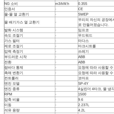
NG 소비
m3/kW.h
0.355
인증서
∙
CE
물-물 열 교환기
∙
SWEP
우리의 자신의 공장에서
물 배기가스 열 교환기
∙
로 만들어졌습니다.
발화 시스템
∙
임프코
속도 조절기
∙
우드워드
가스 필터
∙
마다스
제로 조절기
∙
마크시트롤
압력 측정기
∙
쓰레기
부드러운 시작
∙
ABB
전환
∙
ABB
람바다 통제
∙
요청에 따라 사용할 수
촉매 변환기
∙
요청에 따라 사용할 수
컨트롤러
코마프
엔진 모델
∙
SP-4Y
엔진 종류
∙
4실린더 4타크, 물 냉
RPM
∙
1500
압축 비율
∙
9.6
이동
∙
2.237L
석유 용량
∙
4.2L