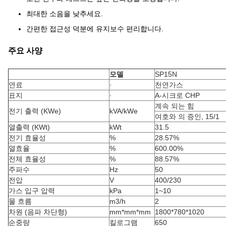
최대한 소음을 낮추세요.
간편한 접근성 덕분에 유지보수 편리합니다.
주요 사양
모델
SP15N
연료
∙
천연가스
표지
∙
A-시크로 CHP
계속 되는 힘
전기 출력 (KWe)
kVA/kWe
여호와 의 증인, 15/1
열출력 (KWt)
kWt
31.5
전기 효율성
%
28.57%
열효율
%
600.00%
전체 효율성
%
88.57%
주파수
Hz
50
전압
V
400/230
가스 입구 압력
kPa
1~10
물 흐름
m3/h
2
차원 (음파 차단형)
mm*mm*mm
1800*780*1020
순중량
킬로그램
650