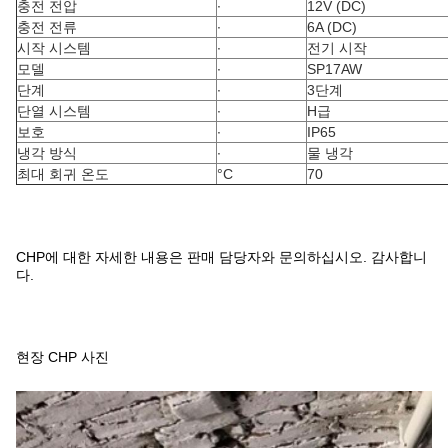
충전 전압
∙
12V (DC)
충전 전류
∙
6A (DC)
시작 시스템
∙
전기 시작
모델
∙
SP17AW
단계
∙
3단계
단열 시스템
∙
H급
보호
∙
IP65
냉각 방식
∙
물 냉각
최대 회귀 온도
°C
70
CHP에 대한 자세한 내용은 판매 담당자와 문의하십시오. 감사합니
다.
현장 CHP 사진