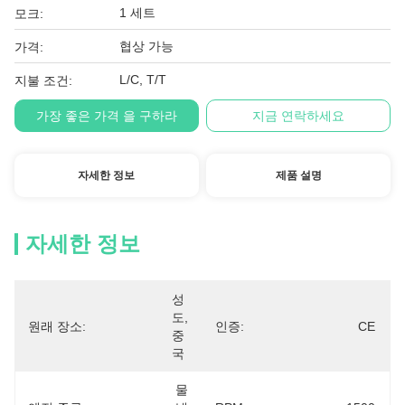
1 세트
모크:
협상 가능
가격:
L/C, T/T
지불 조건:
가장 좋은 가격 을 구하라
지금 연락하세요
자세한 정보
제품 설명
자세한 정보
성
도, 
원래 장소:
인증:
CE
중
국
물 