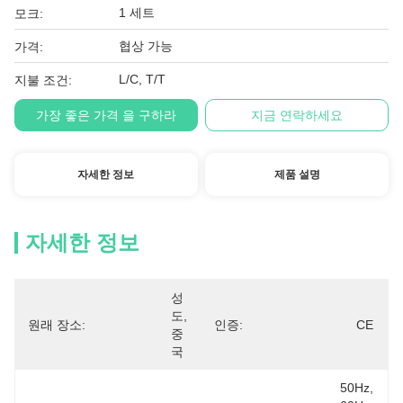
1 세트
모크:
협상 가능
가격:
L/C, T/T
지불 조건:
가장 좋은 가격 을 구하라
지금 연락하세요
자세한 정보
제품 설명
자세한 정보
성
도, 
원래 장소:
인증:
CE
중
국
50Hz, 