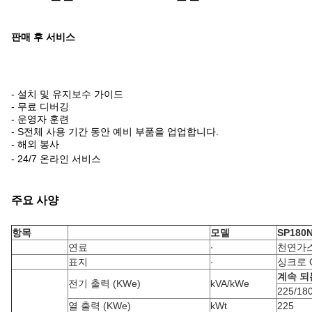
판매 후 서비스
- 설치 및 유지보수 가이드
- 무료 디버깅
- 운영자 훈련
- S
전체 사용 기간 동안 예비 부품을 업업합니다.
- 해외 봉사
- 24/7 온라인 서비스
주요 사양
항목
모델
SP180
연료
∙
천연가
표지
∙
싱크로 
계속 되
전기 출력 (KWe)
kVA/kWe
225/18
열 출력 (KWe)
kWt
225