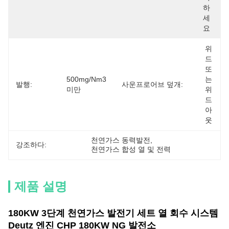
하
세
요
위
드 
또
500mg/nm3 
는 
발행:
사운프로어브 덮개:
미만
위
드
아
웃
천연가스 동력발전
, 
강조하다:
천연가스 합성 열 및 전력
제품 설명
180KW 3단계 천연가스 발전기 세트 열 회수 시스템
Deutz 엔진 CHP 180KW NG 발전소