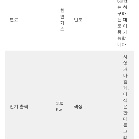
60Hz
는 청
천
구하
연
연료:
빈도:
는 대
가
로 이
스
용 가
능합
니다
하
얗
거
나 
검
게, 
타 
색
180 
전기 출력:
색상:
은 
Kw
판
매
를 
고
려