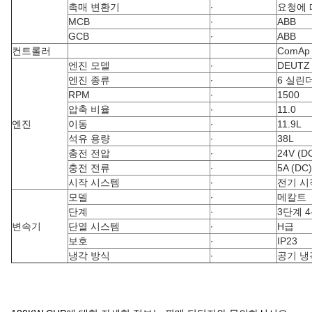
촉매 변환기
∙
요청에 
MCB
∙
ABB
GCB
∙
ABB
컨트롤러
ComAp 
엔진 모델
∙
DEUTZ
엔진 종류
∙
6 실린더
RPM
∙
1500
압축 비율
∙
11.0
엔진
이동
∙
11.9L
석유 용량
∙
38L
충전 전압
∙
24V (D
충전 전류
∙
5A (DC)
시작 시스템
∙
전기 시
모델
∙
메칼트
단계
∙
3단계 
변속기
단열 시스템
∙
H급
보호
∙
IP23
냉각 방식
∙
공기 냉