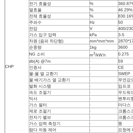
전기 효율성
%
360.87
열효율
%
46.29%
전체 효율성
%
830.16
주파수
Hz
50
전압
V
400/23
가스 입구 압력
kPa
3-5
차원 (음파 차단형)
mm*mm*mm
2870*1
순중량
1kg
3600
3
NG 소비
0.275
m
/kW.h
db(A) @7m
∙
59
CHP
인증서
∙
CE
물-물 열 교환기
∙
SWEP
물 배기가스 열 교환기
∙
무연강
발화 시스템
∙
임프코
속도 조절기
∙
우드워
믹서
∙
벤투리
가스 필터
∙
마다스
제로 조절기
∙
크롬스
전자기 밸브
∙
크롬스
가스 압력 측정기
∙
똥
람다 자동 제어
∙
요청에 