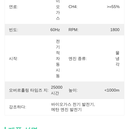
이
연료:
오
CH4:
>=55%
가
스
빈도:
60Hz
RPM:
1800
전
기
적 
물 
시작:
자
엔진 종류:
냉
동 
각
시
동
25000 
오버르홀링 타임즈 지:
높이:
<1000m
시간
바이오가스 전기 발전기
, 
강조하다:
메탄 엔진 발전기