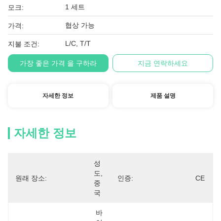
1 세트
모크:
협상 가능
가격:
L/C, T/T
지불 조건:
가장 좋은 가격 을 구하라
지금 연락하세요
자세한 정보
제품 설명
자세한 정보
성
도, 
원래 장소:
인증:
CE
중
국
바