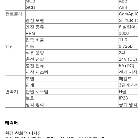
MCB
∙
ABB
GCB
∙
ABB
컨트롤러
ComAp I
엔진 모델
∙
STYER T
엔진 종류
∙
6 실린더,
RPM
∙
1800
압축 비율
∙
11.0
엔진
이동
∙
9.726L
석유 용량
∙
24L
충전 전압
∙
24V (DC)
충전 전류
∙
5A (DC)
시작 시스템
∙
전기 시작
모델
∙
메칼트
단계
∙
3단계 4선
변속기
단열 시스템
∙
H급
보호
∙
IP23
냉각 방식
∙
공기 냉각
캐릭터
환경 친화적 디자인