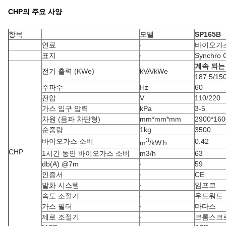
CHP의 주요 사양
항목
모델
SP165B
연료
∙
바이오가
표지
∙
Synchro 
계속 되는
전기 출력 (KWe)
kVA/kWe
187.5/15
주파수
Hz
60
전압
V
110/220
가스 입구 압력
kPa
3-5
차원 (음파 차단형)
mm*mm*mm
2900*160
순중량
1kg
3500
3
바이오가스 소비
0.42
m
/kW.h
CHP
1시간 동안 바이오가스 소비
m3/h
63
db(A) @7m
∙
59
인증서
∙
CE
발화 시스템
∙
임프코
속도 조절기
∙
우드워드
가스 필터
∙
마다스
제로 조절기
∙
크롬스크