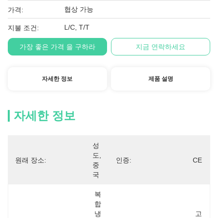
협상 가능
가격:
L/C, T/T
지불 조건:
가장 좋은 가격 을 구하라
지금 연락하세요
자세한 정보
제품 설명
자세한 정보
성
도, 
원래 장소:
인증:
CE
중
국
복
합 
냉
고