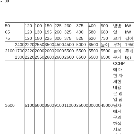
30
50
120
100
150
225
260
375
400
500
냉방
kW
65
120
130
195
260
325
490
580
680
열
kW
75
120
150
225
300
375
525
620
730
크기
길이
2400
2220
2550
3500
4500
4500
5000
6500
높이
무게
195
2100
1700
2220
2000
2000
2000
5500
5500
5500
5500
높이
무게
2300
2220
2550
2600
2600
2600
6500
6500
6500
무게
kgs
CCHP
에 대
한 자
세한
내용
은 영
업 담
3600
5100
6800
8500
9100
11000
25000
30000
45000
당자
에게
문의
하십
시오.