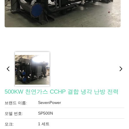
500KW 천연가스 CCHP 결합 냉각 난방 전력
SevenPower
브랜드 이름:
SP500N
모델 번호:
1 세트
모크: