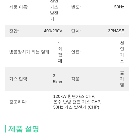
천연
제품 이름:
가스 
빈도:
50Hz
발전
기
전압:
400/230V
단계:
3PHASE
~
천
와 
연
방음장치가 되는 덮개:
연료:
함
가
께
스
물 
3-
가스 압력:
적용:
가
5kpa
열
120kW 천연가스 CHP
, 
강조하다:
온수 난방 천연 가스 CHP
, 
50Hz 가스 발전기 (CHP)
제품 설명