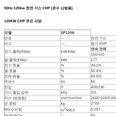
50Hz 120kw 천연 가스 CHP (온수 난방용)
120KW CHP 주요 사양
모델
SP120N
연료
—
천연 가스
비고
—
동기 CHP
연속 전력
전기 출력(KWe)
kVA/kWe
150/120
열 출력(KWe)
kWt
177
전기 효율
%
34.1%
열 효율
%
50.4%
전체 효율
%
84.5%
주파수
Hz
50
전압
V
400/230
가스 흡입 압력
kPa
3-5
치수 (방음형)
mm*mm*mm
2600*1550*16
순 중량
kg
2700
3
NG 소비량
0.297
m
/kW.h
db(A)@7m
—
58