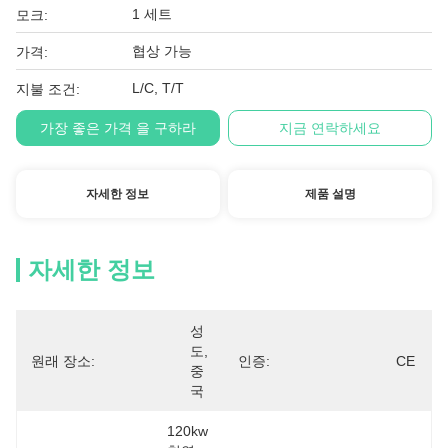
1 세트
모크:
협상 가능
가격:
L/C, T/T
지불 조건:
가장 좋은 가격 을 구하라
지금 연락하세요
자세한 정보
제품 설명
자세한 정보
성
도, 
원래 장소:
인증:
CE
중
국
120kw 