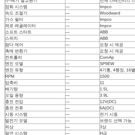
수-배기 열교환기
전체 스테인리스 
점화 시스템
—
Impco
속도 조절기
—
Woodward
가스 필터
—
Impco
제로 레귤레이터
—
Impco
소프트 스타트
—
ABB
스위치
—
ABB
람다 제어
—
요청 시 제공
촉매 변환기
—
요청 시 제공
컨트롤러
ComAp
엔진 모델
—
SP9EW
엔진 유형
—
4기통, 4행정, 16
RPM
—
1500
압축비
—
11
배기량
—
1.5L
오일 용량
—
3.9L
충전 전압
—
12V(DC)
충전 전류
—
6A(DC)
시동 시스템
—
전기 시동
발전기 모델
—
브랜드 선택 가능
위상
—
3상
절연 시스템
—
H급