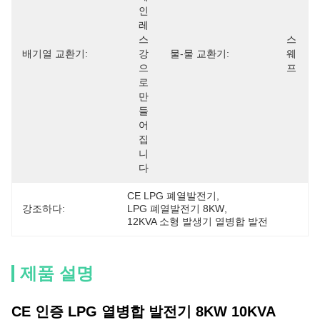
인
레
스 
스
배기열 교환기:
강
물-물 교환기:
웨
으
프
로 
만
들
어
집
니
다
CE LPG 폐열발전기
, 
강조하다:
LPG 폐열발전기 8KW
, 
12KVA 소형 발생기 열병합 발전
제품 설명
CE 인증 LPG 열병합 발전기 8KW 10KVA