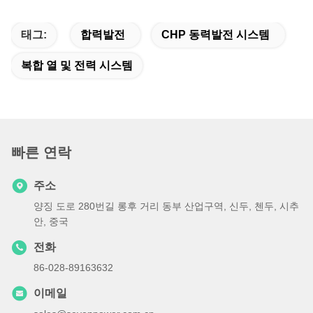
태그:
합력발전
CHP 동력발전 시스템
복합 열 및 전력 시스템
빠른 연락
주소
양징 도로 280번길 롱후 거리 동부 산업구역, 신두, 첸두, 시추
안, 중국
전화
86-028-89163632
이메일