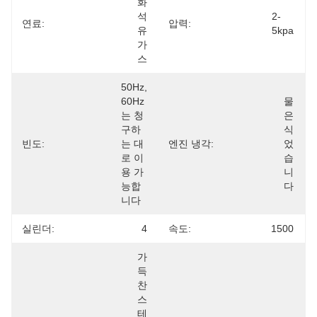
화 
석
2-
연료:
압력:
유
5kpa
가
스
50Hz, 
60Hz
물
는 청
은 
구하
식
빈도:
는 대
엔진 냉각:
었
로 이
습
용 가
니
능합
다
니다
실린더:
4
속도:
1500
가
득 
찬 
스
테