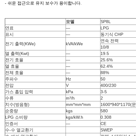
- 쉬운 접근으로 유지 보수가 용이합니다.
모델
SP8L
연료
—
LPG
표시
—
동기식 CHP
연속 전력
전기 출력(KWe)
kVA/kWe
10/8
열 출력(Kwt)
—
19.5
전기 효율
—
25.6%
열 효율
—
62.4%
전체 효율
—
88%
주파수
Hz
50
전압
V
400/230
가스 흡입 압력
kPa
3-5
수류
m³/h
2
치수(방음형)
mm*mm*mm
1600*940*1170
순중량
kgs
580
LPG 소비량
kgs/kW.h
0.308
인증서
—
CE
수-수 열교환기
SWEP