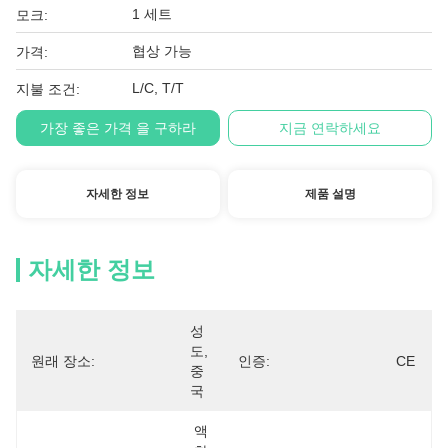
1 세트
모크:
협상 가능
가격:
L/C, T/T
지불 조건:
가장 좋은 가격 을 구하라
지금 연락하세요
자세한 정보
제품 설명
자세한 정보
성
도, 
원래 장소:
인증:
CE
중
국
액