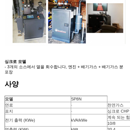
싱크로 모델
- 3개의 소스에서 열을 회수합니다, 엔진 + 배기가스 + 배기가스 분
포장
사양
모델
SP8N
연료
∙
천연가스
표지
∙
싱크로 CHP
계속 되는 힘
전기 출력 (KWe)
kVA/kWe
10/8
열출력 (KWt)
kWt
20.4