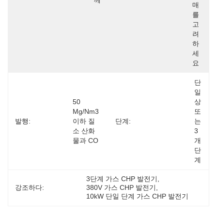
께
매
를 
고
려
하
세
요
단
일 
50 
상 
Mg/Nm3 
또
발행:
이하 질
단계:
는 
소 산화
3
물과 CO
개 
단
계
3단계 가스 CHP 발전기
, 
강조하다:
380V 가스 CHP 발전기
, 
10kW 단일 단계 가스 CHP 발전기