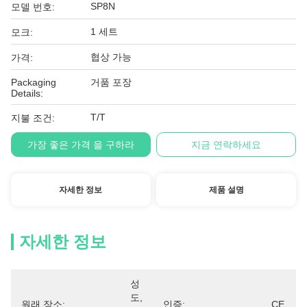
SP8N
모델 번호:
1 세트
모크:
협상 가능
가격:
Packaging
거품 포장
Details:
T/T
지불 조건:
가장 좋은 가격 을 구하라
지금 연락하세요
자세한 정보
제품 설명
자세한 정보
성
도, 
원래 장소:
인증:
CE