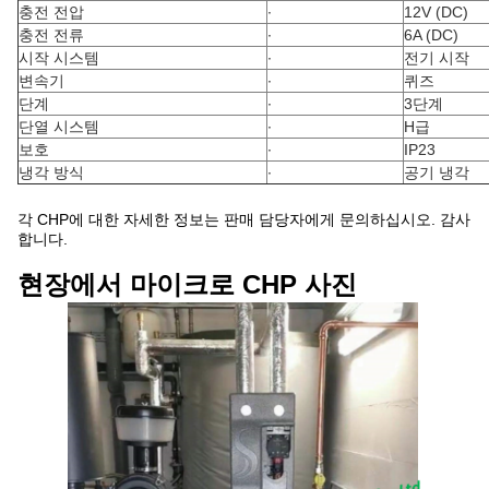
충전 전압
∙
12V (DC)
충전 전류
∙
6A (DC)
시작 시스템
∙
전기 시작
변속기
∙
퀴즈
단계
∙
3단계
단열 시스템
∙
H급
보호
∙
IP23
냉각 방식
∙
공기 냉각
각 CHP에 대한 자세한 정보는 판매 담당자에게 문의하십시오. 감사
합니다.
현장에서 마이크로 CHP 사진