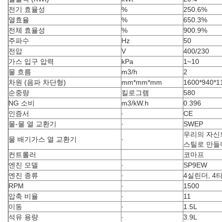
전기 효율성
%
250.6%
열효율
%
650.3%
전체 효율성
%
900.9%
주파수
Hz
50
전압
V
400/230
가스 입구 압력
kPa
1~10
물 흐름
m3/h
2
차원 (음파 차단형)
mm*mm*mm
1600*940*
순중량
킬로그램
580
NG 소비
m3/kW.h
0.396
인증서
∙
CE
물-물 열 교환기
∙
SWEP
우리의 자신
물 배기가스 열 교환기
∙
스틸로 만들
컨트롤러
코마프
엔진 모델
∙
SP9EW
엔진 종류
∙
4실린더, 4타
RPM
∙
1500
압축 비율
∙
11
이동
∙
1.5L
석유 용량
∙
3.9L