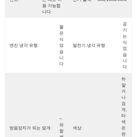
용 가능합
니다
공
물
기
은 
는 
식
식
엔진 냉각 유형:
었
발전기 냉각 유형:
었
습
습
니
니
다
다
하
얗
거
나 
검
게, 
타 
~
색
와 
방음장치가 되는 덮개:
색상:
은 
함
판