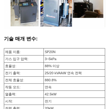
기술 매개 변수:
제품 이름:
SP20N
가스 입구 압력:
3~5kPa
효율성:
88% 이상
전기 출력:
25/20 kVA/kW 연속 전력
전체 효율성:
880.8%
작동 모드:
연속
열출력:
42.5kW
시작:
전기
전력 출력:
20kW