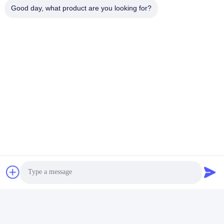
Good day, what product are you looking for?
태그:
천연가스 동력발전
천연가스 코겐
천연가스 합성 열 및 전력
빠른 연락
주소
양징 도로 280번길 롱후 거리 동부 산업구역, 신두, 첸두, 시추
안, 중국
전화