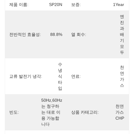
제품 이름:
SP20N
보증:
1Year
엔
진
과 
전반적인 효율성:
88.8%
열 회수:
배
기 
모
두
수
천
냉
연
교류 발전기 냉각:
식 
연료:
가
타
스
입
50Hz,60Hz
는 청구하
천연
빈도:
는 대로 이
상품 카테고리:
가스 
용 가능합
CHP
니다