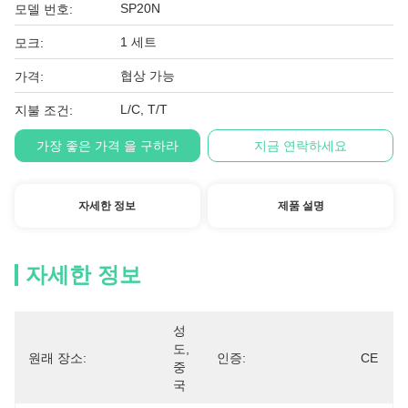
SP20N
모델 번호:
1 세트
모크:
협상 가능
가격:
L/C, T/T
지불 조건:
가장 좋은 가격 을 구하라
지금 연락하세요
자세한 정보
제품 설명
자세한 정보
성
도, 
원래 장소:
인증:
CE
중
국