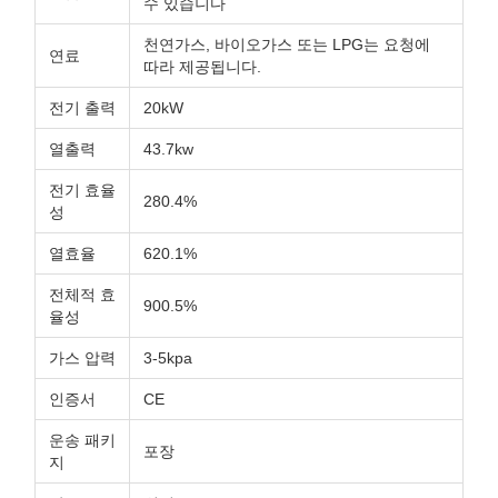
수 있습니다
천연가스, 바이오가스 또는 LPG는 요청에
연료
따라 제공됩니다.
전기 출력
20kW
열출력
43.7kw
전기 효율
280.4%
성
열효율
620.1%
전체적 효
900.5%
율성
가스 압력
3-5kpa
인증서
CE
운송 패키
포장
지