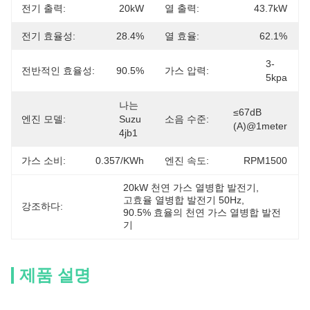
전기 출력:
20kW
열 출력:
43.7kW
전기 효율성:
28.4%
열 효율:
62.1%
3-
전반적인 효율성:
90.5%
가스 압력:
5kpa
나는 
≤67dB 
엔진 모델:
Suzu 
소음 수준:
(a)@1meter
4jb1
가스 소비:
0.357/kWh
엔진 속도:
RPM1500
20kW 천연 가스 열병합 발전기
, 
고효율 열병합 발전기 50Hz
, 
강조하다:
90.5% 효율의 천연 가스 열병합 발전
기
제품 설명