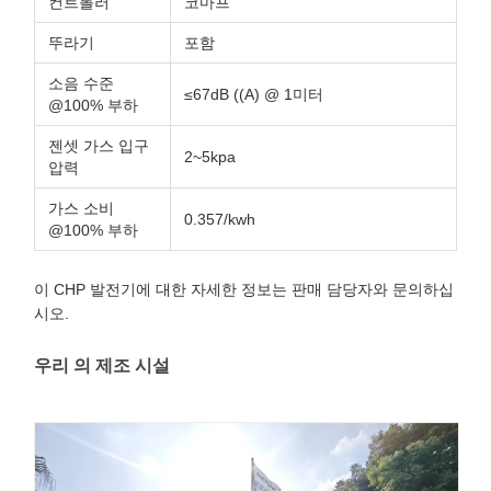
컨트롤러
코마프
뚜라기
포함
소음 수준
≤67dB ((A) @ 1미터
@100% 부하
젠셋 가스 입구
2~5kpa
압력
가스 소비
0.357/kwh
@100% 부하
이 CHP 발전기에 대한 자세한 정보는 판매 담당자와 문의하십
시오.
우리 의 제조 시설