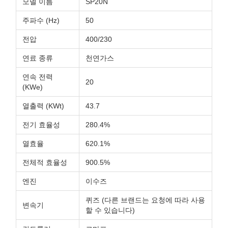
모델 이름
SP20N
주파수 (Hz)
50
전압
400/230
연료 종류
천연가스
연속 전력
20
(KWe)
열출력 (KWt)
43.7
전기 효율성
280.4%
열효율
620.1%
전체적 효율성
900.5%
엔진
이수즈
퀴즈 (다른 브랜드는 요청에 따라 사용
변속기
할 수 있습니다)