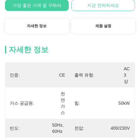
가장 좋은 가격 을 구하라
지금 연락하세요
자세한 정보
제품 설명
자세한 정보
AC 
인증:
CE
출력 유형:
3
상
천
연 
가스 공급원:
힘:
50kW
가
스
50Hz, 
빈도:
전압:
400/230V
60Hz