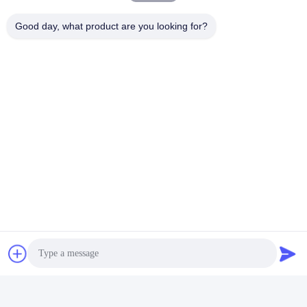
Good day, what product are you looking for?
태그:
천연가스 동력발전
천연가스 코겐
천연가스 합성 열 및 전력
빠른 연락
주소
양징 도로 280번길 롱후 거리 동부 산업구역, 신두, 첸두, 시추