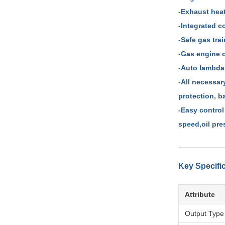
-Exhaust heat
-Integrated c
-Safe gas trai
-Gas engine 
-Auto lambda 
-All necessar
protection, b
-Easy control
speed,oil pre
Key Specifi
Attribute
Output Type