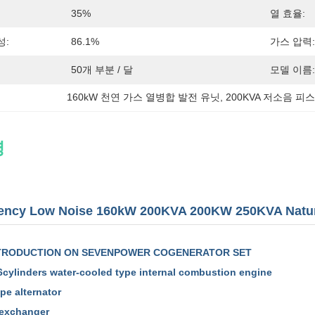
35%
열 효율:
성:
86.1%
가스 압력:
50개 부분 / 달
모델 이름:
160kW 천연 가스 열병합 발전 유닛
, 
200KVA 저소음 피스
명
ciency Low Noise 160kW 200KVA 200KW 250KVA Natur
TRODUCTION
ON SEVENPOWER COGENERATOR SET
6cylinders water-cooled type internal combustion engine
ype alternator
 exchanger