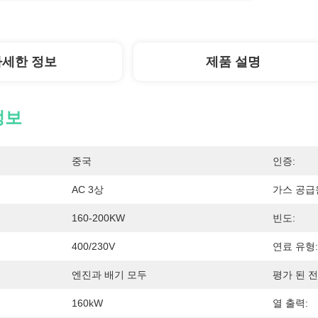
자세한 정보
제품 설명
정보
중국
인증:
AC 3상
가스 공급
160-200KW
빈도:
400/230V
연료 유형:
엔진과 배기 모두
평가 된 전
160kW
열 출력: