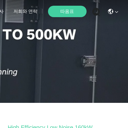
따옴표
사
저희와 연락
High Efficiency Low Noise 160kW