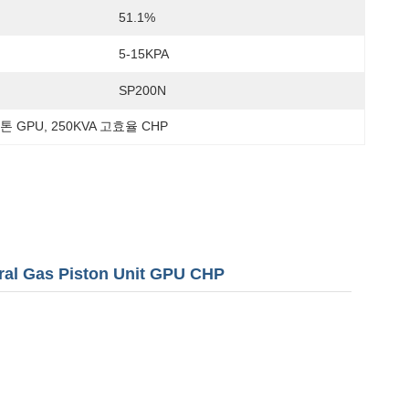
51.1%
5-15KPA
SP200N
톤 GPU
, 
250KVA 고효율 CHP
al Gas Piston Unit GPU CHP