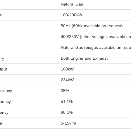
Natural Gas
e
160-200kW
50Hz (60Hz available on request)
400/230V (other voltages available on
s
Natural Gas (biogas available on requ
ry
Both Engine and Exhaust
tput
160kW
234kW
ficiency
35%
ciency
51.1%
iency
86.1%
e
5-15kPa