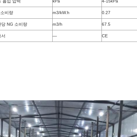
 흡입 압력
kPa
4-15kPa
 소비량
m3/kW.h
0.27
당 NG 소비량
m3/h
67.5
증서
—
CE