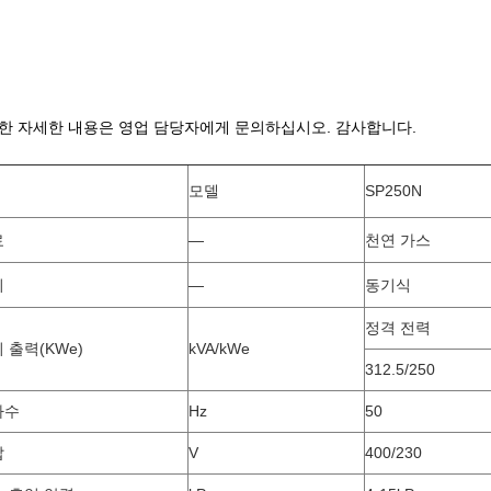
한 자세한 내용은 영업 담당자에게 문의하십시오. 감사합니다.
모델
SP250N
료
—
천연 가스
시
—
동기식
정격 전력
 출력(KWe)
kVA/kWe
312.5/250
파수
Hz
50
압
V
400/230