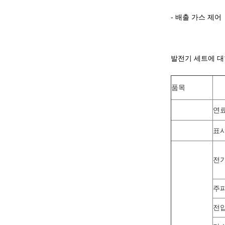
- 배출 가스 제어
발전기 세트에 대
품목
연
표
전기
주
전