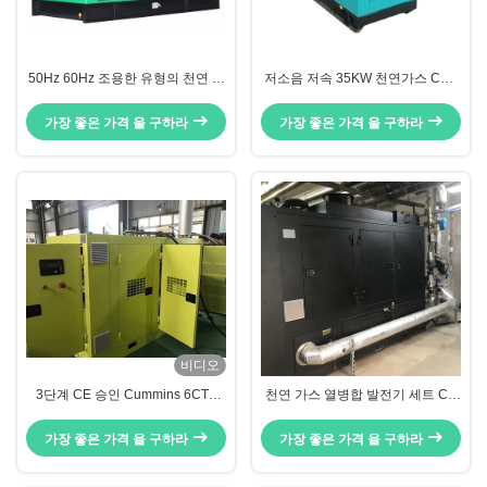
50Hz 60Hz 조용한 유형의 천연 가
저소음 저속 35KW 천연가스 CHP
스 발전기 집합 합성 열 및 전력 시
발전기 세트
스템 60kw 65kw
가장 좋은 가격 을 구하라
가장 좋은 가격 을 구하라
비디오
3단계 CE 승인 Cummins 6CTA
천연 가스 열병합 발전기 세트 CE
100kw 천연가스 발전기 CHP
인증 200KW 250KVA 50Hz
가장 좋은 가격 을 구하라
가장 좋은 가격 을 구하라